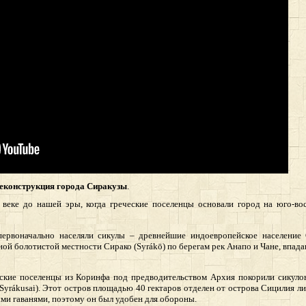
еконструкция города Сиракузы
.
 веке до нашей эры, когда греческие поселенцы основали город на юго-в
ервоначально населяли сикулы – древнейшие индоевропейское население 
ной болотистой местности Сирако (
Syr
á
k
ō) по берегам рек Анапо и Чане, впада
кие поселенцы из Коринфа под предводительством Архия покорили сикулов
Syr
á
kusai
). Этот остров площадью 40 гектаров отделен от острова Сицилия л
ми гаванями, поэтому он был удобен для обороны.