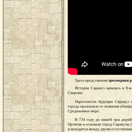
Здесь представлена
трехмерная р
История Сиракуз началась в 8-м
Сицилии.
Окрестности будущих Сиракуз п
города произошло от названия обшир
Средиземное море.
В 734 году до нашей эры дорийс
Ортигия
и основали город Сиракузы (
и находится между двумя естественны