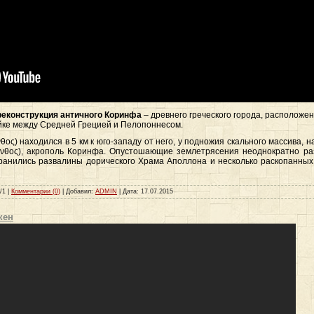
реконструкция античного Коринфа
– древнего греческого города, располож
йке между Средней Грецией и Пелопоннесом.
θος) находился в 5 км к юго-западу от него, у подножия скального массива, 
νθος), акрополь Коринфа. Опустошающие землетрясения неоднократно раз
хранились развалины дорического Храма Аполлона и несколько раскопанных
/1 |
Комментарии (0)
| Добавил:
ADMIN
| Дата:
17.07.2015
кен