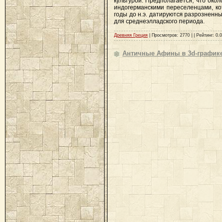
культурой. Предполагается, что окол
индогерманскими переселенцами, ко
годы до н.э. датируются разрозненны
для среднеэлладского периода.
Древняя Греция
| Просмотров: 2770 | | Рейтинг: 0.0
Античные Афины в 3d-график