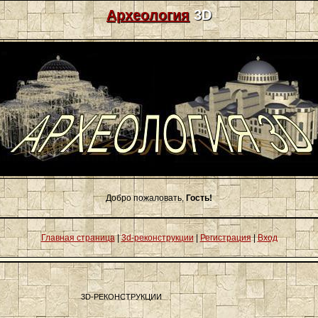
Археология
3D
Добро пожаловать,
Гость!
Главная страница
|
3d-реконструкции
|
Регистрация
|
Вход
3D-РЕКОНСТРУКЦИИ