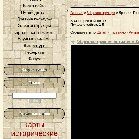
Карта сайта
Путеводитель
Главная
»
3d-реконструкции
» Древняя Гре
Древние культуры
В категории сайтов
:
15
Показано сайтов
:
1-5
3d-реконструкции
Карты, планы, макеты
Сортировать по
:
Дате
·
Названию
·
Рейти
Научные фильмы
3d-реконструкция античного 
Литература
Рефераты
Форум
Форма входа
Поиск
Ключевые слова
карты
исторические