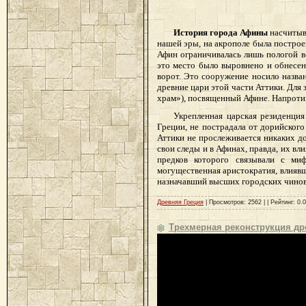
История города Афины
насчитыва
нашей эры, на акрополе была постро
Афин ограничивалась лишь пологой ве
это место было выровнено и обнесе
ворот. Это сооружение носило назва
древние цари этой части Аттики. Для
храм»), посвященный Афине. Напроти
Укрепленная царская резиденция
Греции, не пострадала от дорийского
Аттики не прослеживается никаких до
свои следы и в Афинах, правда, их в
предков которого связывали с ми
могущественная аристократия, влиявша
назначавший высших городских чиновн
Древняя Греция
| Просмотров: 2562 | | Рейтинг: 0.0
Трехмерная реконструкция др