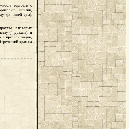
жность торговли с
ерриторию Сицилии,
оду до нашей эры),
адрахмы, на которых
ству (4 драхма), и
к с пресной водой,
й греческий храм на