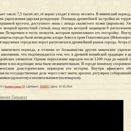
ет около 7,5 тысяч лет, её корни уходят в эпоху неолита. В микенский период,
ена укрепленная царская резиденция. Площадь древнейшей застройки на терр
ршиной крутого, доступного лишь с запада скалистого холма (акрополя). Уж
но мощной крепостной стеной, вход внутрь которой защищали 9 расположен
ние Пеларгикон в честь пеласгов, которым приписывают его постройку. Внут
 защиты города были возведены алтарь Зевса и храм Гекатомпедон (
Hekatompe
в наружных городских ворот располагался древнейший рынок города, Агора (
 микенского периода, в отличие от большинства других микенских укрепл
 завоевания, что подтверждается тем, что в древней ионийской традиции в а
рийских элементов. Однако переселение народов после 1200 года до нашей э
лияние в последующие века было незначительным. В городе поначалу сохраняло
фическим доисторическим периодом его истории. Внутри афинского об
я на государственные дела через совет знати, ареопаг, регулярно собиравший
иков (архонтов) и военачальников (полемархов).
/0 |
Комментарии (0)
| Добавил:
ADMIN
| Дата:
10.02.2014
евних Сиракуз