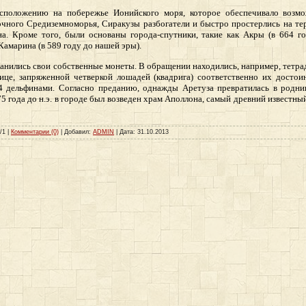
сположению на побережье Ионийского моря, которое обеспечивало возмо
чного Средиземноморья, Сиракузы разбогатели и быстро простерлись на т
на. Кроме того, были основаны города-спутники, такие как Акры (в 664 г
Камарина (в 589 году до нашей эры).
чеканились свои собственные монеты. В обращении находились, например, тетр
це, запряженной четверкой лошадей (квадрига) соответственно их достоин
4 дельфинами. Согласно преданию, однажды Аретуза превратилась в родни
5 года до н.э. в городе был возведен храм Аполлона, самый древний известны
/1 |
Комментарии (0)
| Добавил:
ADMIN
| Дата:
31.10.2013