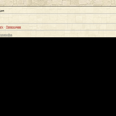
ция
нгу
·
Переходам
Коринфа