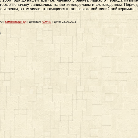
о 2000 года до нашей эры (т.е. начиная с раннеэлладского периода III) Ми
торые поначалу занимались только земледелием и скотоводством. Период
е черепки, в том числе относящиеся к так называемой минийской керамике, 
/0 |
Комментарии (0)
| Добавил:
ADMIN
| Дата:
23.09.2014
е