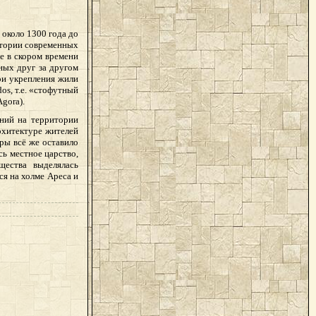
 около 1300 года до
итории современных
е в скором времени
ных друг за другом
ри укрепления жили
dos
, т.е. «стофутный
Agora
).
ений на территории
рхитектуре жителей
ры всё же оставило
сь местное царство,
щества выделялась
ся на холме Ареса и