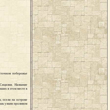
осточном побережье
Сицилии. Название
вших в этом месте в
, осели на острове
ишь узким проливом