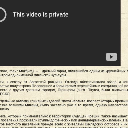
Mycenae, греч.: Μυκήνες) – древний город, являвшийся одним из крупнейших
ентром одноименной микенской культуры.
и, к северу от Аргосской равнины. Отсюда обеспечивался обзор и кон
астью полуострова Пелопоннес и Коринфским перешейком и соединявшей по
сте с другим древним городом, Тиринфом (англ.: Tiryns), были включены
НЕСКО.
дельные обломки глиняных изделий эпохи неолита, возраст которых превыша
позже возникли Микены, было заселено уже в то время, однако напластов
ушено.
века, который применительно к территории будущей Греции, также называе
о поселения проживали группы догреческих или доиндогерманских племён. Н
тов местного населения прежде всего с жителями Кикладских островов и их