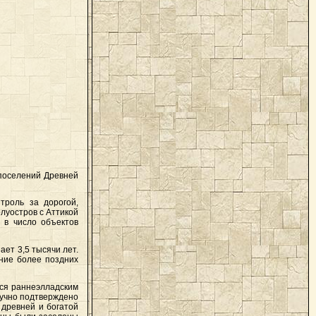
 поселений Древней
троль за дорогой,
луостров с Аттикой
 в число объектов
ет 3,5 тысячи лет.
ание более поздних
тся раннеэлладским
аучно подтверждено
 древней и богатой