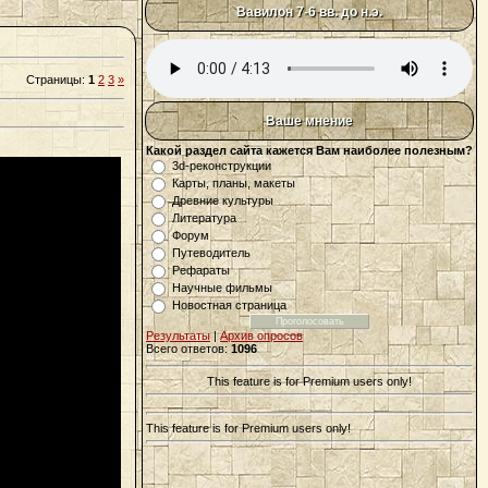
Вавилон 7-6 вв. до н.э.
Страницы
:
1
2
3
»
Ваше мнение
Какой раздел сайта кажется Вам наиболее полезным?
3d-реконструкции
Карты, планы, макеты
Древние культуры
Литература
Форум
Путеводитель
Рефараты
Научные фильмы
Новостная страница
Результаты
|
Архив опросов
Всего ответов:
1096
This feature is for Premium users only!
This feature is for Premium users only!