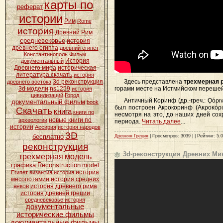
карты по
реферат
истории
Рим
Rome
история
Древний Рим
средневековье
история
древнего египта
древний египет
Константинополь
Фильм
История
документальный
Древнего мира
историческая
литература скачать
история
Здесь представлена
трехмерная 
3d реконструкция
древнего востока
горами месте на Истмийском переше
3d модели
ns1259
история
цивилизаций
Город
Античный Коринф (др.-греч.: Ϙόριν
документальный фильм
book
был построен Акрокоринф (Ακροκόρι
Скачать
книга
книги по
несмотря на это, до наших дней со
новые книги по
археологии
периода.
Читать далее
...
истории
Ассирия
история народов
3D
бесплатно
Древняя Греция
| Просмотров: 3039 | | Рейтинг: 5.0
реконструкция
3d-реконструкция Древних Ми
трехмерная
модель
графика
Reconstruction
model
история
Египет
византия история
месопотамии
история средних
веков
история древнего рима
история древней греции
средневековье история
документальные
исторические фильмы
документальные фильмы