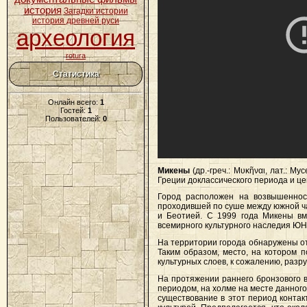
история
Загадки истории
история древней руси
археология
rotura
Статистика
Онлайн всего:
1
Гостей:
1
Пользователей:
0
Микены
(др.-греч.: Μυκῆναι, лат.: 
Греции доклассического периода и ц
Город расположен на возвышенност
проходившей по суше между южной ч
и Беотией. С 1999 года Микены вме
всемирного культурного наследия Ю
На территории города обнаружены от
Таким образом, место, на котором 
культурных слоев, к сожалению, разр
На протяжении раннего бронзового 
периодом, на холме на месте данног
существование в этот период контак