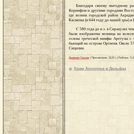
Благодаря своему выгодному ра
Коринфом и другими городами Восто
где возник городской район Ахради
Касмены (в 644 году до нашей эры) и 
С 580 года до н.э. в Сиракузах 
были изображены возница на колесни
голова греческой нимфы Аретузы с 
бьющий на острове Ортигия. Около 57
Сицилии.
Древняя Греция
| Просмотров: 3125 | | Рейтинг: 5.0
Храм Аполлона в Дельфах