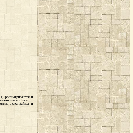
-I; рассматриваются и
менном мысе к югу от
алива озера Байкал, и