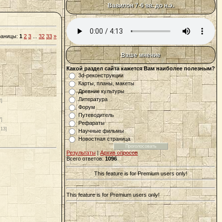
Вавилон 7-6 вв. до н.э.
раницы
:
1
2
3
...
32
33
»
Ваше мнение
Какой раздел сайта кажется Вам наиболее полезным?
3d-реконструкции
Карты, планы, макеты
Древние культуры
Литература
2]
Форум
Путеводитель
7]
Рефараты
[13]
Научные фильмы
Новостная страница
Результаты
|
Архив опросов
Всего ответов:
1096
This feature is for Premium users only!
This feature is for Premium users only!