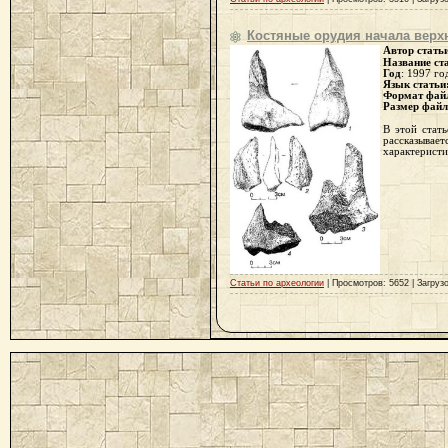
Костяные орудия начала верхн
Автор стать
Название ст
Год
: 1997 го
Язык статьи
Формат фай
Размер фай
В этой стат
рассказывае
характеристи
Статьи по археологии
| Просмотров: 5652 | Загрузо