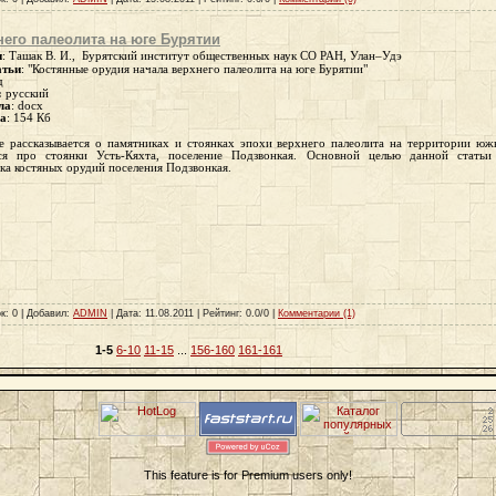
его палеолита на юге Бурятии
и
: Ташак В. И.,
Бурятский институт общественных наук СО РАН, Улан–Удэ
атьи
: "
Костянные орудия начала верхнего палеолита на юге Бурятии
"
д
:
русский
ла
: docx
ла
:
154 Кб
ье рассказывается о памятниках и стоянках эпохи верхнего палеолита на территории юж
тся про стоянки Усть-Кяхта, поселение Подзвонкая
.
Основной целью данной статьи 
ка костяных орудий поселения Подзвонкая.
к: 0 | Добавил:
ADMIN
| Дата:
11.08.2011
| Рейтинг: 0.0/0 |
Комментарии (1)
1-5
6-10
11-15
...
156-160
161-161
This feature is for Premium users only!