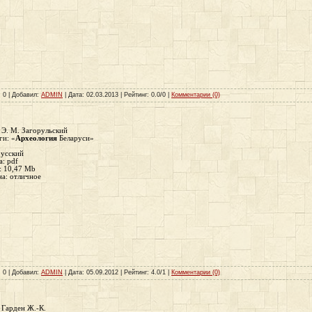
: 0 | Добавил:
ADMIN
| Дата:
02.03.2013
| Рейтинг: 0.0/0 |
Комментарии (0)
 Э. М. Загорульский
ги
: «
Археология
Беларуси»
усский
а
: pdf
: 10,47 Mb
на: отличное
: 0 | Добавил:
ADMIN
| Дата:
05.09.2012
| Рейтинг: 4.0/1 |
Комментарии (0)
 Гарден Ж.-К.