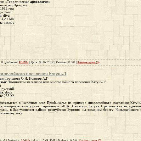
ги: «Теоретическая
археология
»
тельство Прогресс
 1983 год
русский
: djvu
: 4,81 Mb
на: низкое
: 0 | Добавил:
ADMIN
| Дата:
05.09.2012
| Рейтинг: 0.0/0 |
Комментарии (0)
огослойного поселения Катунь-1
ьи
: Горюнова О.И, Новиков А.Г.
атьи
: "
Комплексы железного века многослойного поселения Катунь-1
"
д
:
русский
ла
: docx
ла
:
255 Кб
ссказывается о железном веке Прибайкалья на примере многослойного поселения Катунь
ся материалы культурных горизонтов I-IIIA. Памятник Катунь I расположен на однои
булик, в Баргузинском районе республики Бурятия, на западном берегу Чивыркуйского з
железному веку.
к: 0 | Добавил:
ADMIN
| Дата:
15.08.2011
| Рейтинг: 0.0/0 |
Комментарии (0)