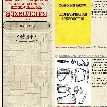
Название кни
история
Загадки истории
Издано: Изда
Год выпуска:
история древней руси
Язык книги: 
археология
Формат файла
Размер файла
Качество ска
rotura
Статистика
Онлайн всего:
1
Гостей:
1
Пользователей:
0
Книги по археологии
| Просмотров: 4234 | Загрузок
Комплексы железного века мн
Авторы стат
Название ст
Год
: 1997 го
Язык статьи
Формат фай
Размер фай
В статье ра
анализируют
поселка Кур
относится к 
Статьи по археологии
| Просмотров: 3516 | Загрузо