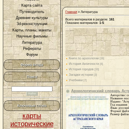
Карта сайта
Путеводитель
Главная
»
Литература
Древние культуры
Всего материалов в разделе
:
161
Показано материалов
:
1-5
3d-реконструкции
Карты, планы, макеты
Научные фильмы
Литература
Рефераты
Форум
Книги по археологии
[26]
История Античности
[6]
Форма входа
История городов
[33]
Загадки истории
[3]
Поиск
Учебники
[7]
Археологический словарь Аст
Авторство: с
Название по
Издано: "Аст
Год издания:
Ключевые слова
Язык: русски
Формат файла
карты
Размер файла
исторические