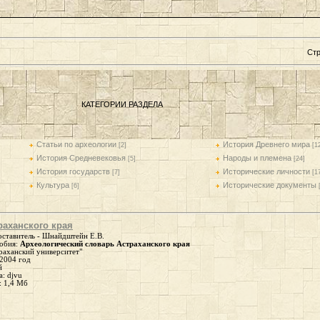
Ст
КАТЕГОРИИ РАЗДЕЛА
Статьи по археологии
История Древнего мира
[2]
[1
История Средневековья
Народы и племена
[5]
[24]
История государств
Исторические личности
[7]
[1
Культура
Исторические документы
[6]
раханского края
оставитель - Шнайдштейн Е.В.
собия:
Археологический словарь Астраханского края
раханский университет"
 2004 год
й
: djvu
: 1,4 Мб