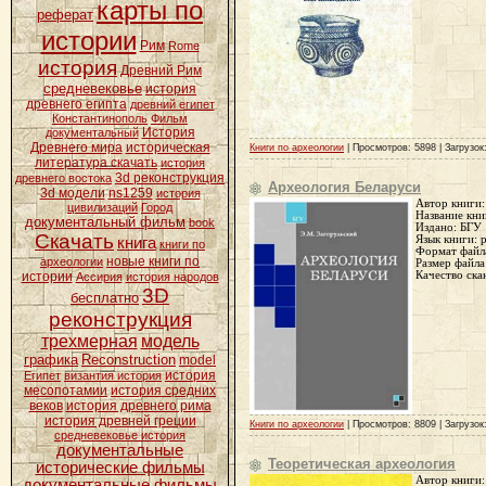
карты по
реферат
истории
Рим
Rome
история
Древний Рим
средневековье
история
древнего египта
древний египет
Константинополь
Фильм
История
документальный
Древнего мира
историческая
Книги по археологии
| Просмотров: 5898 | Загрузок
литература скачать
история
3d реконструкция
древнего востока
Археология Беларуси
3d модели
ns1259
история
Автор книги:
цивилизаций
Город
Название кни
документальный фильм
book
Издано
: БГУ
Скачать
Язык книги:
р
книга
книги по
Формат файл
новые книги по
археологии
Размер файла
Качество ска
истории
Ассирия
история народов
3D
бесплатно
реконструкция
трехмерная
модель
графика
Reconstruction
model
история
Египет
византия история
месопотамии
история средних
веков
история древнего рима
история древней греции
Книги по археологии
| Просмотров: 8809 | Загрузок
средневековье история
документальные
Теоретическая археология
исторические фильмы
Автор книги:
документальные фильмы