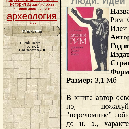
Люди. Идеи
история
Загадки истории
история древней руси
Назв
археология
Рим. 
rotura
Идеи
Статистика
Авто
Онлайн всего:
1
Год и
Гостей:
1
Пользователей:
0
Изда
Стра
Форм
Размер:
3,1 Мб
В книге автор осв
но, пожалуй
"переломные" собы
до н. э., характ