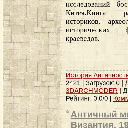
исследований бос
Китея.Книга р
историков, архео
исторических 
краеведов.
История Античност
2421 | Загрузок: 0 |
3DARCHMODER
| Д
Рейтинг: 0.0/0 |
Комм
Античный м
Византия. 1