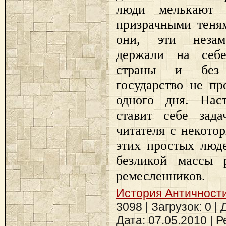
люди мелькают 
призрачными теня
они, эти незам
держали на себе
страны и без
государство не п
одного дня. Нас
ставит себе зада
читателя с некото
этих простых люд
безликой массы 
ремесленников.
История Античност
3098 | Загрузок: 0 |
Дата:
07.05.2010
| Р