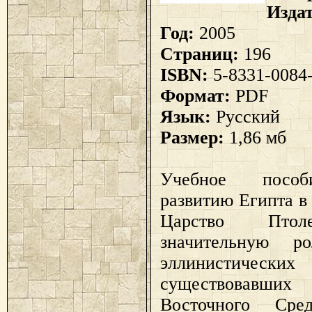
Изда
Год:
2005
Страниц:
196
ISBN:
5-8331-0084
Формат:
PDF
Язык:
Русский
Размер:
1,86 мб
Учебное пособ
развитию Египта в
Царство Птол
значительную р
эллинистически
существовавш
Восточного Сре