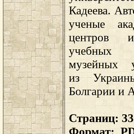
Кадеева. Авт
ученые ака
центров 
учебных з
музейных у
из Украины
Болгарии и 
Страниц: 33
Формат: P