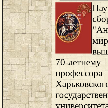
Нау
сбо
"Ан
мир
выш
70-летне
профессора
Харьковског
государстве
универси