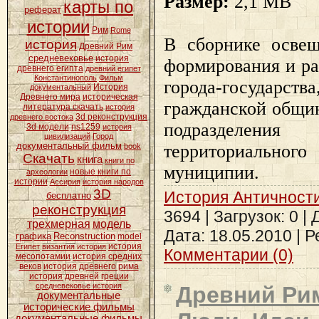
Размер:
2,1 MB
карты по
реферат
истории
Рим
Rome
В сборнике осве
история
Древний Рим
средневековье
история
формирования и ра
древнего египта
древний египет
Константинополь
Фильм
города-государ
История
документальный
Древнего мира
историческая
гражданской общи
литература скачать
история
3d реконструкция
древнего востока
подразделени
3d модели
ns1259
история
цивилизаций
Город
документальный фильм
территориальног
book
Скачать
книга
книги по
муниципии.
новые книги по
археологии
истории
Ассирия
история народов
3D
История Античност
бесплатно
реконструкция
3694 | Загрузок: 0 |
трехмерная
модель
Дата:
18.05.2010
| Р
графика
Reconstruction
model
история
Египет
византия история
Комментарии (0)
месопотамии
история средних
веков
история древнего рима
история древней греции
средневековье история
Древний Ри
документальные
исторические фильмы
документальные фильмы