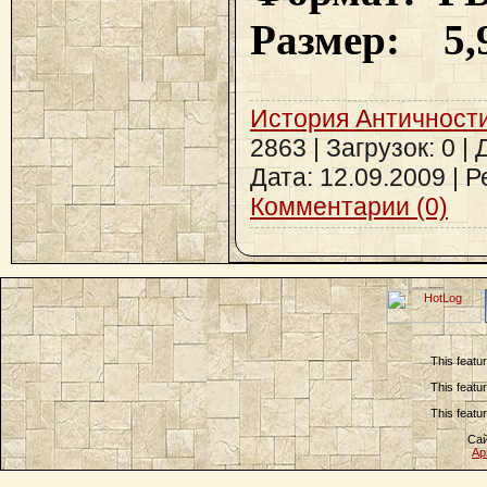
Размер: 5,
История Античност
2863 | Загрузок: 0 |
Дата:
12.09.2009
| Р
Комментарии (0)
This featu
This featu
This featu
Сай
Ар