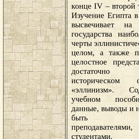
конце IV – второй т
Изучение Египта в
высвечивает на
государства наиб
черты эллинистиче
целом, а также п
целостное предст
достаточно 
историческом 
«эллинизм». С
учебном пособ
данные, выводы и 
быть исп
преподавател
студентами.