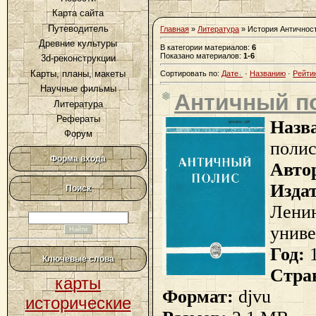
Карта сайта
Путеводитель
Главная
»
Литература
» История Античнос
Древние культуры
В категории материалов
:
6
Показано материалов
:
1-6
3d-реконструкции
Карты, планы, макеты
Сортировать по
:
Дате
·
Названию
·
Рейти
Научные фильмы
Античный п
Литература
Рефераты
Назв
Форум
поли
Форма входа
Авто
Изда
Поиск
Лени
униве
Год:
Ключевые слова
Стра
карты
Формат:
djvu
исторические