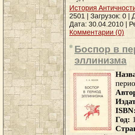
История Античност
2501 | Загрузок: 0 |
Дата:
30.04.2010
| Р
Комментарии (0)
Боспор в п
эллинизма
Назв
перио
Авто
Изда
ISBN
Год:
1
Стра