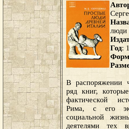
Авто
Серге
Назв
люди 
Изда
Год
: 
Форм
Разм
В распоряжении ч
ряд книг, которы
фактической ист
Рима, с его эк
социальной жизн
деятелями тех в