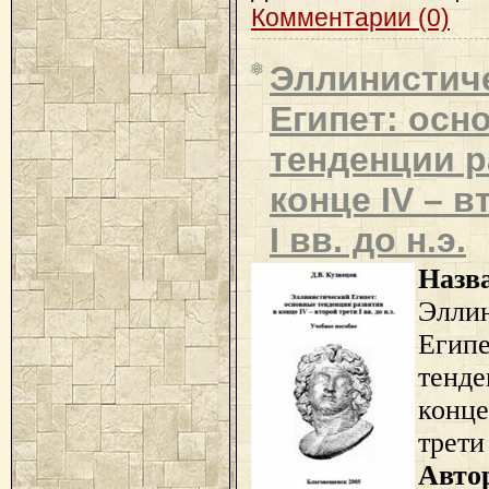
Комментарии (0)
Эллинистич
Египет: осн
тенденции р
конце IV – в
I вв. до н.э.
Назв
Элли
Егип
тенде
конц
трети 
Авто