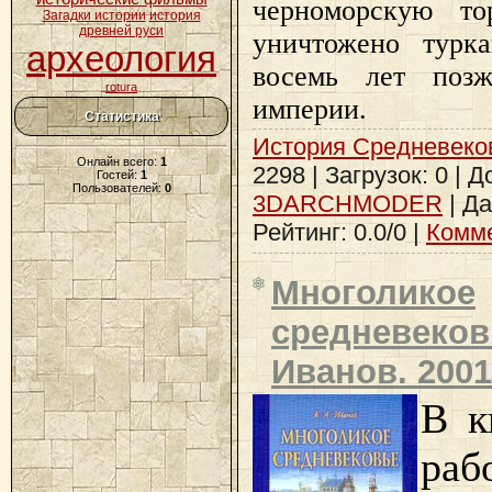
черноморскую т
Загадки истории
история
древней руси
уничтожено турк
археология
восемь лет позж
rotura
империи.
Статистика
История Средневеко
Онлайн всего:
1
2298 | Загрузок: 0 | 
Гостей:
1
Пользователей:
0
3DARCHMODER
| Д
Рейтинг: 0.0/0 |
Комме
Многоликое
средневековь
Иванов. 2001
В к
раб