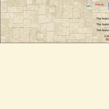
This featu
This featu
This featu
Сай
Ар