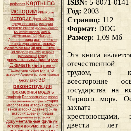
ISBN:
5-8071-0141
карты по
реферат
Год:
2003
истории
Рим
Rome
история
Страниц:
112
Древний Рим
средневековье
история
Формат:
DOC
древнего египта
древний египет
Константинополь
Фильм
Размер:
1,09 Мб
История
документальный
Древнего мира
историческая
литература скачать
история
3d реконструкция
древнего востока
3d модели
ns1259
история
Эта книга являетс
цивилизаций
Город
документальный фильм
book
отечественной 
Скачать
книга
книги по
трудом, в ко
новые книги по
археологии
истории
Ассирия
история народов
3D
всесторонне ос
бесплатно
реконструкция
государства на 
трехмерная
модель
Черного моря. О
графика
Reconstruction
model
история
Египет
византия история
захвата Конс
месопотамии
история средних
веков
история древнего рима
история древней греции
крестоносцами, 
средневековье история
документальные фильмы
двести лет ко
история
документальные
исторические фильмы