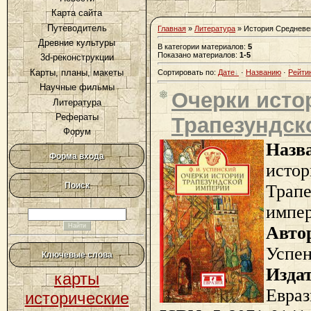
Карта сайта
Путеводитель
Главная
»
Литература
» История Средневе
Древние культуры
В категории материалов
:
5
Показано материалов
:
1-5
3d-реконструкции
Карты, планы, макеты
Сортировать по
:
Дате
·
Названию
·
Рейти
Научные фильмы
Очерки исто
Литература
Рефераты
Трапезундск
Форум
Назв
Форма входа
истор
Поиск
Трапе
импе
Авто
Успе
Ключевые слова
Изда
карты
Евраз
исторические