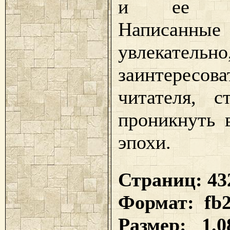
и ее оби
Написанн
увлекательно
заинтересов
читателя, с
проникнуть 
эпохи.
Страниц: 43
Формат: fb
Размер: 1.0