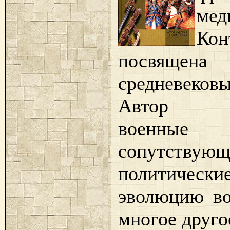
мед
Кон
посвящен
средневеко
Автор и
военные к
сопутств
политически
эволюцию во
многое друго