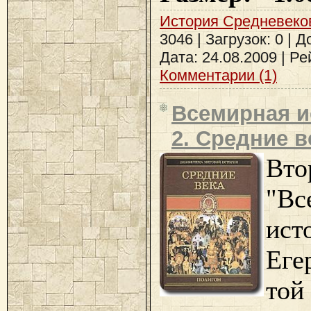
История Средневеко
3046 | Загрузок: 0 | 
Дата:
24.08.2009
| Рей
Комментарии (1)
Всемирная и
2. Средние в
Вт
"Вс
ис
Еге
то