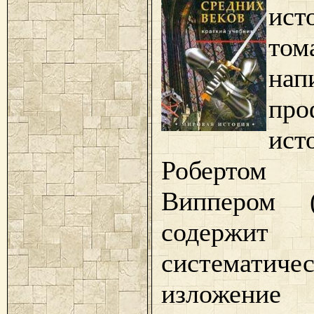
ис
том
нап
про
ист
Робертом 
Виппером (1
содержит
систематичес
изложени