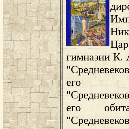
дир
Имп
Ник
Цар
гимназии К. 
"Средневеко
его оби
"Средневеко
его обит
"Средневеко