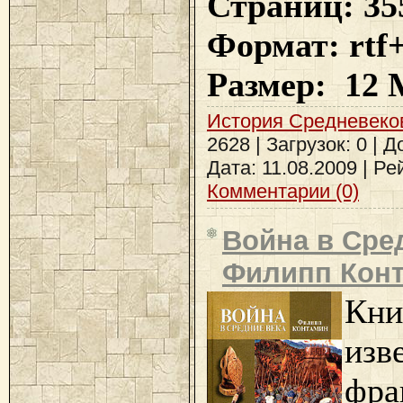
Страниц: 35
Формат
: rtf
Размер
: 12 
История Средневеко
2628 | Загрузок: 0 | 
Дата:
11.08.2009
| Рей
Комментарии (0)
Война в Сре
Филипп Конт
Кни
изв
фра