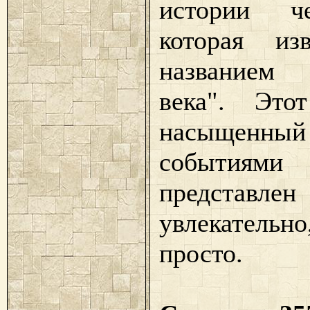
истории чел
которая из
названием
века". Это
насыщенны
событиям
представле
увлекательно
просто.