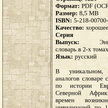
Формат:
PDF (OC
Размер:
8,5 MB
ISBN:
5-218-00700-
Качество:
хороше
Сери
Выпуск:
Энцикл
словарь в 2-х тома
Язык:
русский
В уникальном
аналогов словаре 
по истории Ев
Северной Афри
времен возникн
цивилизаций по 