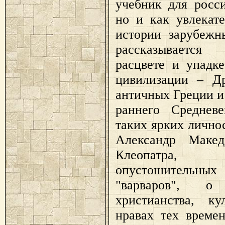
учебник для росс
но и как увлекат
истории зарубежн
рассказывается
расцвете и упадк
цивилизации – Др
античных Греции и
раннего Среднев
таких ярких лично
Александр Макед
Клеопатра,
опустошительн
"варваров", о 
христианства, к
нравах тех време