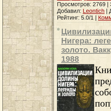
Просмотров: 2769 | З
Добавил:
Leontich
| 
Рейтинг: 5.0/1 |
Комм
Цивилизаци
Нигера: лег
золото. Вак
1988
Кни
пре
соб
поп