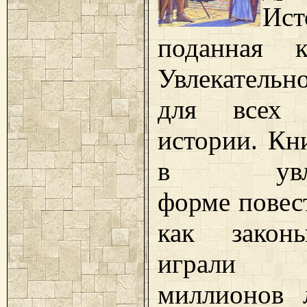
Ист
поданная к
Увлекатель
для всех 
истории. Кни
в увлек
форме повест
как закон
играли 
миллионов 