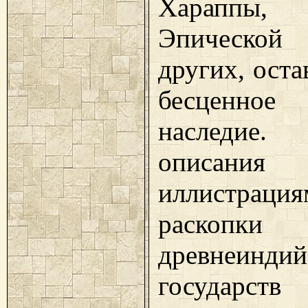
Хараппы, В
Эпическо
других, ост
бесценно
наследи
описа
иллистрация
раскопки
древнеиндий
государств