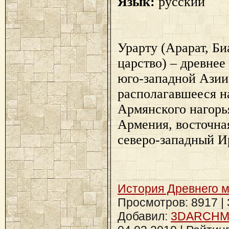
Язык:
русский
Урарту (Арарат, Б
царство) – древнее
юго-западной Азии
располагавшееся н
Армянского нагорь
Армения, восточна
северо-западный И
История Древнего 
Просмотров: 8917 | З
Добавил:
3DARCH