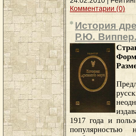
24.02.2010
| Рейтинг:
Комментарии (0)
История дре
Р.Ю. Виппер
Стра
Форм
Разм
Пред
рус
неодн
издав
1917 года и поль
популярностью 