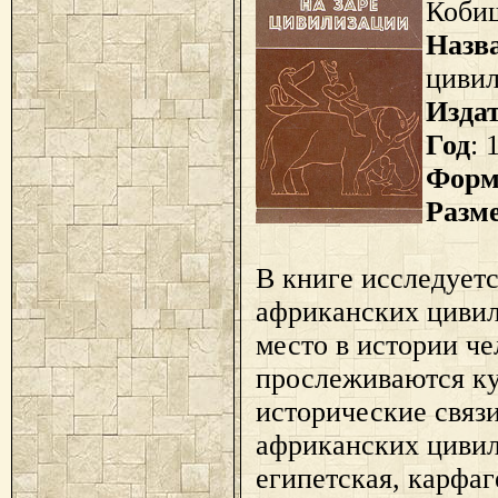
Коби
Назв
циви
Изда
Год
: 
Форм
Разм
В книге исследуетс
африканских цивил
место в истории че
прослеживаются ку
исторические связ
африканских цивил
египетская, карфаг