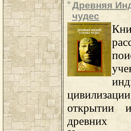
Древняя Инд
чудес
Кни
рас
пои
уче
инд
цивилиз
открытии и
древних