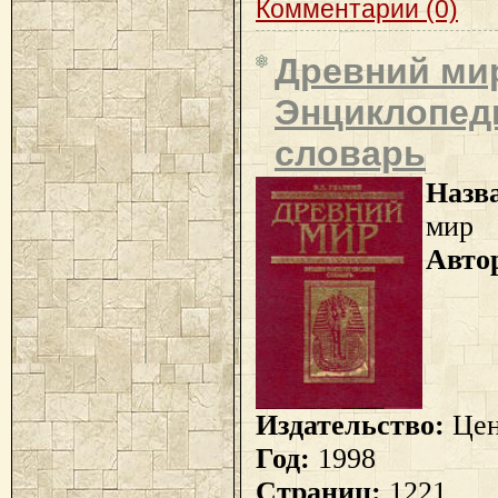
Комментарии (0)
Древний ми
Энциклопед
словарь
Назв
мир
Авто
Издательство:
Цен
Год:
1998
Страниц:
1221