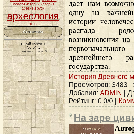
дает нам возможн
Загадки истории
история
древней руси
одну из важней
археология
истории человече
rotura
распада родо
Статистика
возникновения на 
Онлайн всего:
1
первоначальн
Гостей:
1
Пользователей:
0
древнейшего раб
государства.
История Древнего 
Просмотров: 3483 | З
Добавил:
ADMIN
| Д
Рейтинг: 0.0/0 |
Комм
На заре цив
Авто