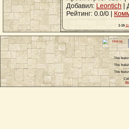
Добавил:
Leontich
| 
Рейтинг: 0.0/0 |
Комм
1-10
11
This featu
This featu
This featu
Сай
Ар