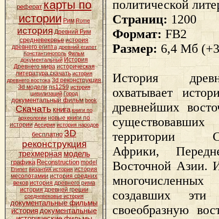
политической лите
карты по
реферат
истории
Страниц:
1200
Рим
Rome
история
Формат:
FB2
Древний Рим
средневековье
история
Размер:
6,4 Мб (+
древнего египта
древний египет
Константинополь
Фильм
История
документальный
Древнего мира
историческая
литература скачать
история
История древ
3d реконструкция
древнего востока
3d модели
ns1259
история
охватывает истор
цивилизаций
Город
документальный фильм
book
древнейших восто
Скачать
книга
книги по
новые книги по
существовавши
археологии
истории
Ассирия
история народов
3D
территории Сев
бесплатно
реконструкция
Африки, Перед
трехмерная
модель
графика
Reconstruction
Восточной Азии. 
model
история
Египет
византия история
месопотамии
история средних
многочисленн
веков
история древнего рима
история древней греции
создавших эти 
средневековье история
документальные фильмы
своеобразную вос
история
документальные
исторические фильмы