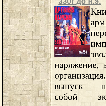
330г до н.э.
Кн
арм
пер
имп
эв
наряжение, 
организа
выпуск пре
собой э