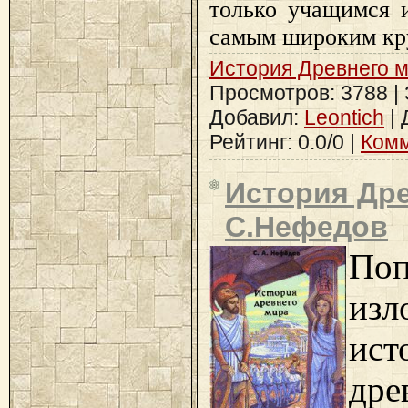
только учащимся 
самым широким кру
История Древнего 
Просмотров: 3788 | З
Добавил:
Leontich
| 
Рейтинг: 0.0/0 |
Комм
История Дре
С.Нефедов
Поп
изл
ист
дре