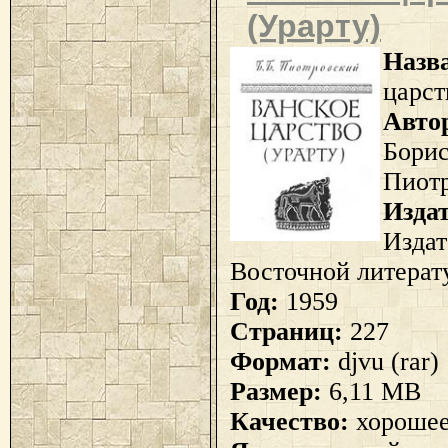
(Урарту)
Назв
царст
Авто
Бори
Пиот
Изда
Издат
Восточной литерат
Год:
1959
Страниц:
227
Формат:
djvu (rar)
Размер:
6,11 MB
Качество:
хороше