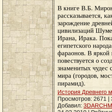
В книге В.Б. Миро
рассказывается, ка
зарождение древн
цивилизаций Шумер
Ирана, Ирака. Пок
египетского народа
фараонов. В яркой
повествуется о соз
знаменитых чудес 
мира (городов, мос
пирамид).
История Древнего 
Просмотров: 2671 | З
Добавил:
3DARCH