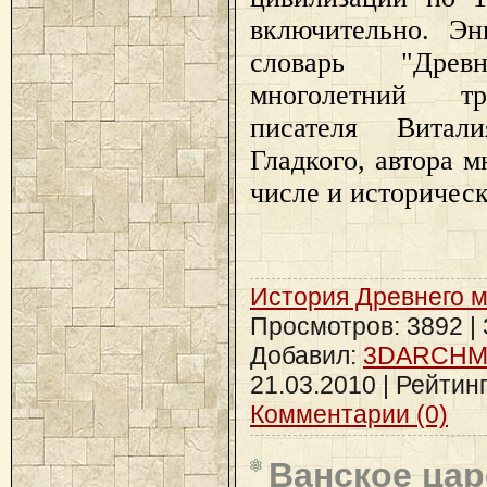
включительно. Эн
словарь "Дре
многолетний тр
писателя Витал
Гладкого, автора м
числе и историчес
История Древнего 
Просмотров: 3892 | З
Добавил:
3DARCH
21.03.2010
| Рейтинг:
Комментарии (0)
Ванское цар