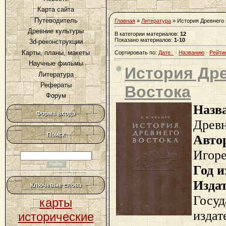
Карта сайта
Путеводитель
Главная
»
Литература
» История Древнего
Древние культуры
В категории материалов
:
12
Показано материалов
:
1-10
3d-реконструкции
Карты, планы, макеты
Сортировать по
:
Дате
·
Названию
·
Рейти
Научные фильмы
История Др
Литература
Рефераты
Востока
Форум
Назв
Форма входа
Древн
Поиск
Авто
Игоре
Год и
Изда
Ключевые слова
Госуд
карты
издат
исторические