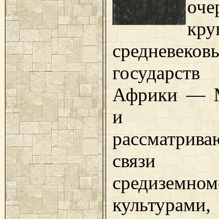
оче
кру
средневеков
государств
Африки — М
и Со
рассматри
связ
средиземно
культурами