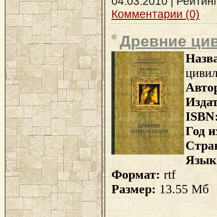
04.03.2010
| Рейтинг:
Комментарии (0)
Древние ци
Назв
циви
Авто
Изда
ISBN
Год и
Стра
Язык
Формат:
rtf
Размер:
13.55 Мб