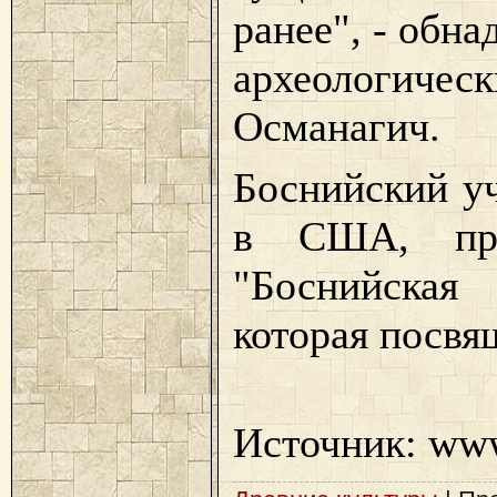
ранее", - обн
археологиче
Османагич.
Боснийский уч
в США, пре
"Боснийска
которая посвя
Источник: www