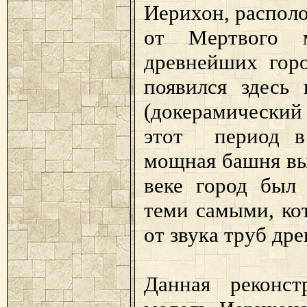
Иерихон, распол
от Мертвого м
древнейших гор
появился здесь 
(докерамический 
этот период в
мощная башня вы
веке город был
теми самыми, ко
от звука труб др
Данная реконст