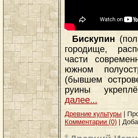
Бискупин
(поль
городище, рас
части современ
южном полуост
(бывшем остров
руины укрепл
далее...
Древние культуры
| Про
Комментарии (0)
| Доб