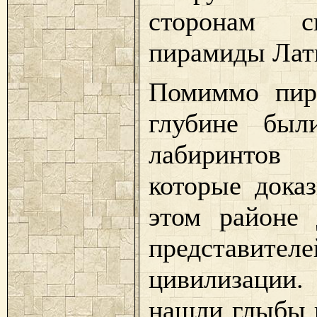
сторонам с
пирамиды Лат
Помиммо пир
глубине был
лабиринтов
которые дока
этом районе 
представи
цивилизации. 
нашли глыбы и