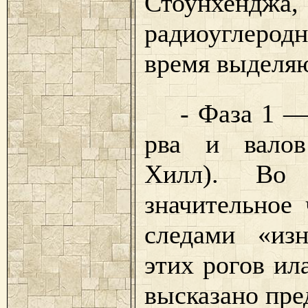
Стоунхен
радиоуглеродн
время выделя
- Фаза 1 — с
рва и валов
Хилл). Во
значительное 
следами «из
этих рогов ил
высказано пре