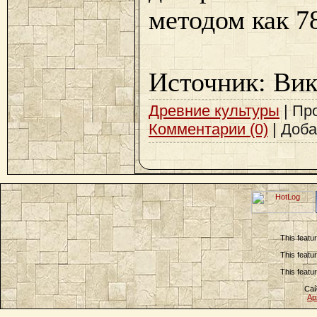
методом как 7
Источник: Ви
Древние культуры
| Про
Комментарии (0)
| Доб
This featu
This featu
This featu
Сай
Ар