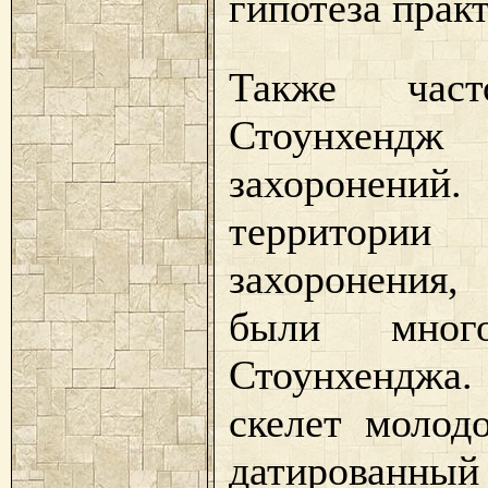
гипотеза прак
Также част
Стоунхендж
захоронений
территории
захоронения
были мног
Стоунхенджа.
скелет молод
датированн