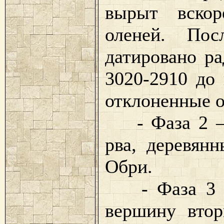
вырыт вскор
оленей. Пос
датировано р
3020-2910 до 
отклоненные о
- Фаза 2 — 
рва, деревян
Обри.
- Фаза 3 — 
вершину втор