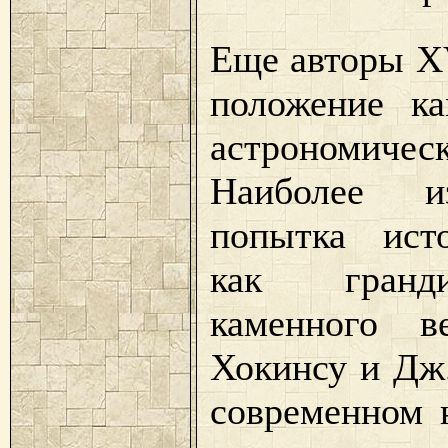
Еще авторы XV
положение к
астрономич
Наиболее из
попытка ист
как гранди
каменного в
Хокинсу и Дж.
современном 