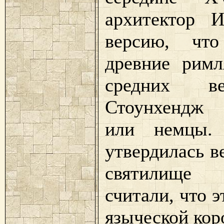
архитектор 
версию, что
древние римл
средних в
Стоунхендж 
или немцы.
утвердилась в
святилище 
считали, что 
языческой кор