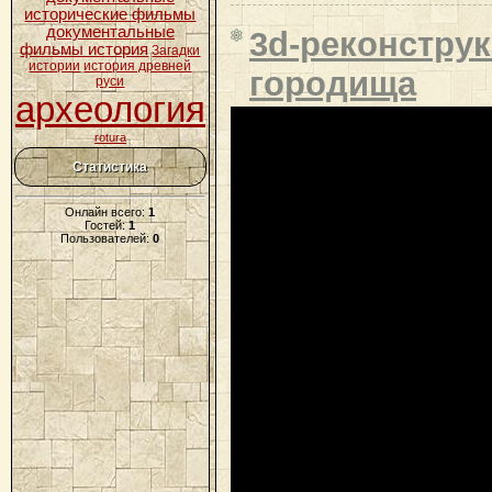
исторические фильмы
документальные
3d-реконстру
фильмы история
Загадки
истории
история древней
городища
руси
археология
rotura
Статистика
Онлайн всего:
1
Гостей:
1
Пользователей:
0