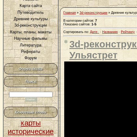
Карта сайта
Путеводитель
Главная
»
3d-реконструкции
» Древние культу
Древние культуры
В категории сайтов
:
7
Показано сайтов
:
1-5
3d-реконструкции
Карты, планы, макеты
Сортировать по
:
Дате
·
Названию
·
Рейтингу
Научные фильмы
3d-реконстру
Литература
Рефераты
Ульястрет
Форум
Форма входа
Поиск
Ключевые слова
карты
исторические