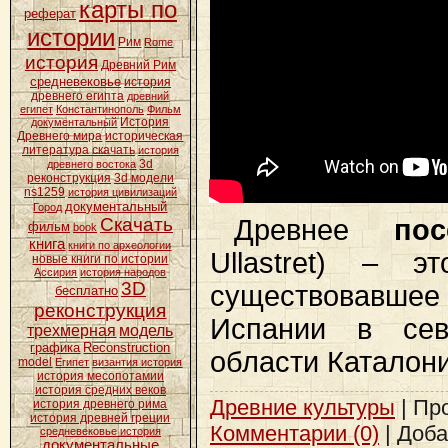
карты по
реферат
истории
Рим
Rome
история
Древний Рим
средневековье
история
древнего египта
древний
египет
Константинополь
Фильм
История
документальный
Древнего мира
историческая
литература скачать
история
3d
древнего востока
реконструкция
3d модели
ns1259
история цивилизаций
документальный
Город
Древнее
по
Скачать
фильм
book
книга
книги по археологии
Ullastret) – э
новые книги по истории
Ассирия
история народов
3D
существовавшее
бесплатно
реконструкция
Испании в сев
трехмерная
модель
графика
Reconstruction
области Каталон
model
Египет
византия история
история месопотамии
история средних веков
Древние культуры
| Про
история древнего рима
история древней греции
Комментарии (0)
| Доб
средневековье история
документальные