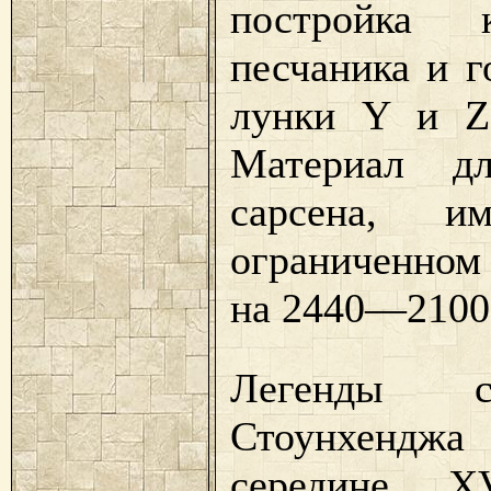
постройка 
песчаника и г
лунки Y и Z 
Материал дл
сарсена, и
ограниченном
на 2440—2100 д
Легенды св
Стоунхенджа
середине X