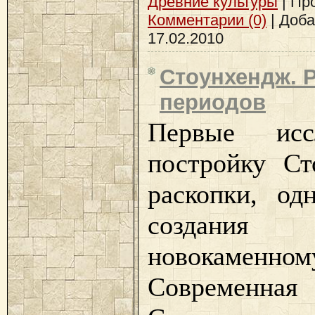
Древние культуры
| Про
Комментарии (0)
| Доб
17.02.2010
Стоунхендж. 
периодов
Первые иссл
постройку Ст
раскопки, од
создания
новокаменном
Современная