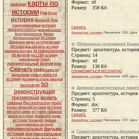
карты по
Формат: rtf
реферат
Размер: 358 Кб
истории
Рим
Rome
история
Древний Рим
средневековье
история
СКАЧАТЬ
древнего египта
древний египет
Архитектура + история
| Просмотров: 2331 | Дата:
Константинополь
Фильм
История
документальный
Древнего мира
историческая
Оборонные сооружения Казан
литература скачать
история
Предмет: архитектура, история
3d реконструкция
древнего востока
Страниц: 14
3d модели
ns1259
история
цивилизаций
Город
Формат: rtf
документальный фильм
book
Размер: 138 Кб
Скачать
книга
книги по
ОЗНАКОМИТЬСЯ БЕСПЛАТНО
новые книги по
археологии
Архитектура + история
| Просмотров: 1925 | Дата:
истории
Ассирия
история народов
3D
бесплатно
Древние архитектурные памят
реконструкция
Предмет: архитектура, история
трехмерная
модель
Страниц: 5
графика
Reconstruction
model
Формат: doc
история
Египет
византия история
Размер: 377 Кб
месопотамии
история средних
СКАЧАТЬ
веков
история древнего рима
история древней греции
Архитектура + история
| Просмотров: 1707 | Дата:
средневековье история
документальные фильмы
Градостроительство феодальн
история
документальные
Предмет: архитектура, история
исторические фильмы