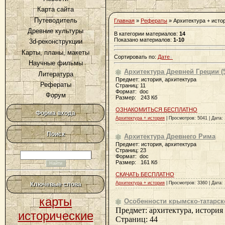
Карта сайта
Путеводитель
Главная
»
Рефераты
» Архитектура + исто
Древние культуры
В категории материалов
:
14
Показано материалов
:
1-10
3d-реконструкции
Карты, планы, макеты
Сортировать по
:
Дате
Научные фильмы
Архитектура Древней Греции (5 
Литература
Предмет: история, архитектура
Рефераты
Страниц: 11
Формат: doc
Форум
Размер: 243 Кб
ОЗНАКОМИТЬСЯ БЕСПЛАТНО
Форма входа
Архитектура + история
| Просмотров: 5041 | Дата:
Поиск
Архитектура Древнего Рима
Предмет: история, архитектура
Страниц: 23
Формат: doc
Размер: 161 Кб
СКАЧАТЬ БЕСПЛАТНО
Архитектура + история
| Просмотров: 3360 | Дата:
Ключевые слова
карты
Особенности крымско-татарск
Предмет: архитектура, история
исторические
Страниц: 44