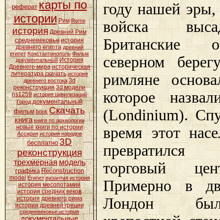
карты по
году нашей эры,
реферат
истории
Рим
Rome
войска выс
история
Древний Рим
Британские о
средневековье
история
древнего египта
древний
египет
Константинополь
Фильм
северном берег
История
документальный
Древнего мира
историческая
литература скачать
история
римляне основа
3d
древнего востока
реконструкция
3d модели
которое назва
ns1259
история цивилизаций
документальный
Город
Скачать
(Londinium). Сп
фильм
book
книга
книги по археологии
новые книги по истории
время этот нас
Ассирия
история народов
3D
бесплатно
превратилс
реконструкция
трехмерная
модель
торговый цен
графика
Reconstruction
model
Египет
византия история
Примерно в дв
история месопотамии
история средних веков
Лондон бы
история древнего рима
история древней греции
средневековье история
документальные