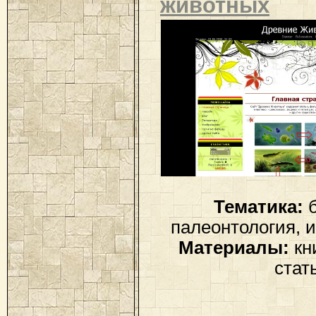
животных
Тематика:
б
палеонтология, 
Материалы:
кн
стат