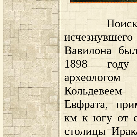
Поиски 
исчезнувшег
Вавилона был
1898 году
археологом
Кольдевеем
Евфрата, при
км к югу от 
столицы Ирака