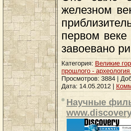
железном век
приблизи
первом веке
завоевано р
Категория:
Великие го
прошлого - археология
Просмотров: 3884 | До
Дата:
14.05.2012
|
Комм
Научные филь
www.discovery