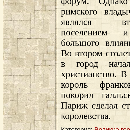
форум. Однако
римского влады
являлся втор
поселением
большого влиян
Во втором столе
в город начал
христианство. В 
король франк
покорил галльс
Париж сделал ст
королевства.
Категория:
Великие го