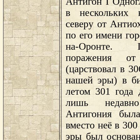
Антигон
I
Одног
в нескольких 
северу от Антио
по его имени го
на-Оронте.
поражения о
(царствовал в 30
нашей эры) в б
летом 301 года
лишь недавно
Антигония была
вместо неё в 300
эры был основан