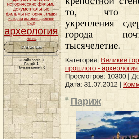
крепостной стен
исторические фильмы
то, что по
документальные
фильмы история
Загадки
истории
история древней
укрепления сде
руси
археология
города по
rotura
тысячелетие.
Статистика
Категория:
Великие го
Онлайн всего:
1
Гостей:
1
прошлого - археология
Пользователей:
0
Просмотров: 10300 | Д
Дата:
31.07.2012
|
Комм
Париж