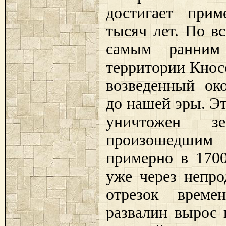
достигает прим
тысяч лет. По в
самым ранним
территории Кнос
возведенный ок
до нашей эры. Э
уничтожен зем
произошедшим
примерно в 1700
уже через непр
отрезок време
развалин вырос 