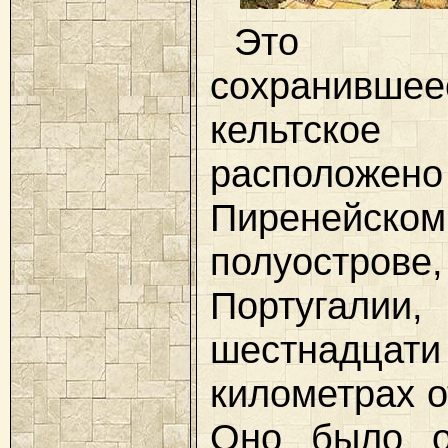
Это х
сохранившее
кельтское 
располо
Пиренейском
полуост
Португа
шестнадцати
километрах о
Оно было о