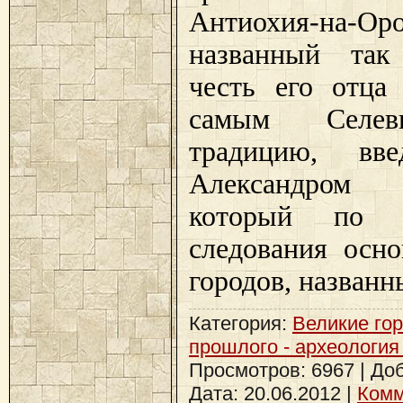
Антиохия-на-Оро
названный так
честь его отца
самым Селев
традицию, вв
Александро
который по п
следования осно
городов, названны
Категория:
Великие го
прошлого - археология
Просмотров: 6967 | До
Дата:
20.06.2012
|
Комм