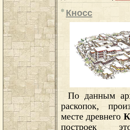
Кносс
По данным ар
раскопок, прои
месте древнего
К
построек эт