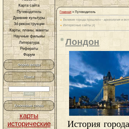
Карта сайта
Путеводитель
Главная
»
Путеводитель
Древние культуры
Великие города прошлого - археология и ис
3d-реконструкции
Интересные сайты
[4]
Карты, планы, макеты
Научные фильмы
Лондон
Литература
Рефераты
Форум
Форма входа
Поиск
Ключевые слова
карты
История города
исторические