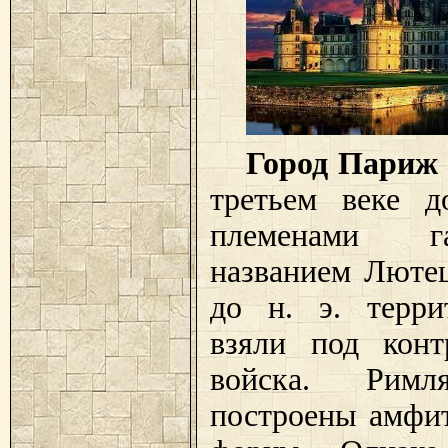
Город Париж
третьем веке 
племенами г
названием Лютец
до н. э. терри
взяли под конт
войска. Римл
построены амфит