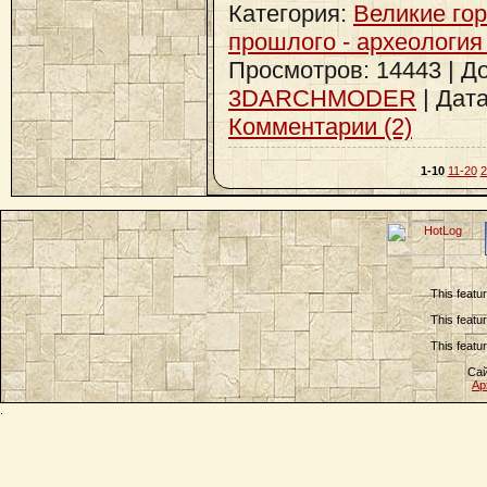
Категория:
Великие го
прошлого - археология
Просмотров: 14443 | Д
3DARCHMODER
| Дат
Комментарии (2)
1-10
11-20
2
This featu
This featu
This featu
Сай
Ар
.