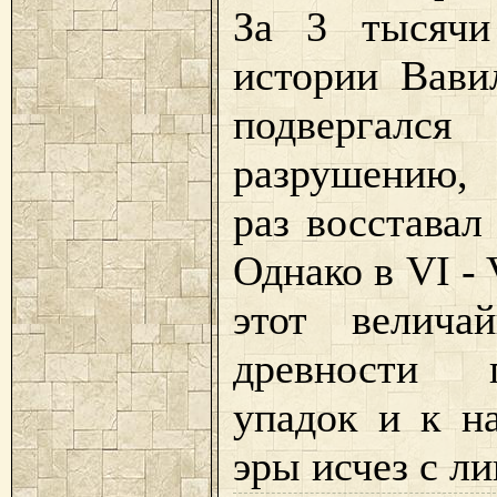
За 3 тысячи
истории Вави
подвергалс
разрушению,
раз восставал
Однако в VI - 
этот велича
древности
упадок и к н
эры исчез с ли