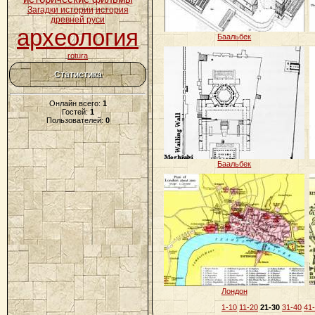
Загадки истории
история
древней руси
археология
Баальбек
rotura
Статистика
Онлайн всего:
1
Гостей:
1
Пользователей:
0
Баальбек
Лондон
1-10
11-20
21-30
31-40
41