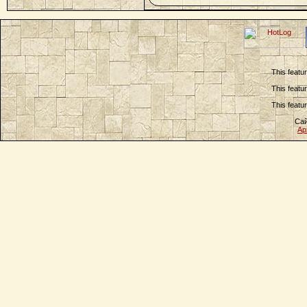
This featu
This featu
This featu
Сай
Ар