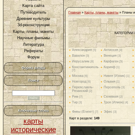
Карта сайта
Путеводитель
Главная
»
Карты, планы, макеты
» Планы и
Древние культуры
3d-реконструкции
Карты, планы, макеты
КАТЕГОРИИ 
Научные фильмы
Литература
Александрия
Антиохия
[5]
[4]
Рефераты
Вавилон
Венеция
[5]
[3]
Форум
Иерусалим
Карфаген
[6]
[5]
Константинополь
Коринф
[1]
Форма входа
[7]
Москва
Никея (Изник)
[6]
[1]
Поиск
Новгород
Ольвия
[6]
[1]
Переяславль-
Персеполь
[3]
Рязанский
[2]
Рим
Селевкия
[7]
[2]
Тир
Троя (Илион)
[3]
[4]
Ключевые слова
Фивы (Египет)
Эфес
[7]
[3]
Карт в разделе
:
149
карты
исторические