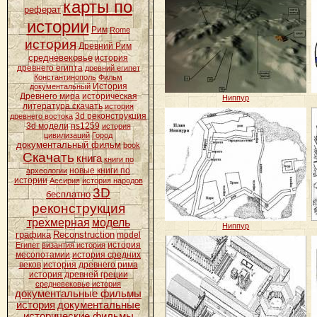
карты по
реферат
истории
Рим
Rome
история
Древний Рим
средневековье
история
древнего египта
древний египет
Константинополь
Фильм
История
документальный
Древнего мира
историческая
Ниппур
литература скачать
история
3d реконструкция
древнего востока
3d модели
ns1259
история
цивилизаций
Город
документальный фильм
book
Скачать
книга
книги по
новые книги по
археологии
истории
Ассирия
история народов
3D
бесплатно
реконструкция
трехмерная
модель
Ниппур
графика
Reconstruction
model
история
Египет
византия история
месопотамии
история средних
веков
история древнего рима
история древней греции
средневековье история
документальные фильмы
история
документальные
исторические фильмы