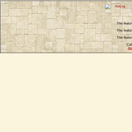
This featu
This featu
This featu
Сай
Ар