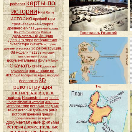
карты по
реферат
истории
Рим
Rome
история
Древний Рим
средневековье
история
древнего египта
древний египет
Константинополь
Фильм
Переяславль-Рязанский
История
документальный
Древнего мира
историческая
литература скачать
история
3d реконструкция
древнего востока
3d модели
ns1259
история
цивилизаций
Город
документальный фильм
book
Скачать
книга
книги по
новые книги по
археологии
истории
Ассирия
история народов
3D
бесплатно
реконструкция
Тир
трехмерная
модель
графика
Reconstruction
model
история
Египет
византия история
месопотамии
история средних
веков
история древнего рима
история древней греции
средневековье история
документальные фильмы
история
документальные
исторические фильмы