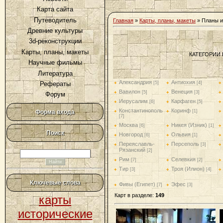
Карта сайта
Путеводитель
Главная
»
Карты, планы, макеты
» Планы и
Древние культуры
3d-реконструкции
Карты, планы, макеты
КАТЕГОРИИ 
Научные фильмы
Литература
Александрия
Антиохия
[5]
[4]
Рефераты
Вавилон
Венеция
[5]
[3]
Форум
Иерусалим
Карфаген
[6]
[5]
Константинополь
Коринф
[1]
Форма входа
[7]
Москва
Никея (Изник)
[6]
[1]
Поиск
Новгород
Ольвия
[6]
[1]
Переяславль-
Персеполь
[3]
Рязанский
[2]
Рим
Селевкия
[7]
[2]
Тир
Троя (Илион)
[3]
[4]
Ключевые слова
Фивы (Египет)
Эфес
[7]
[3]
Карт в разделе
:
149
карты
исторические