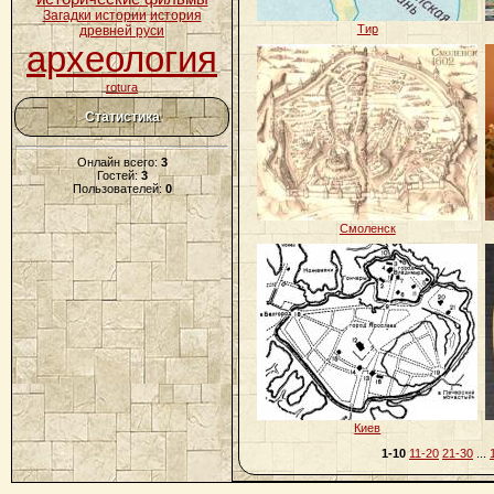
Загадки истории
история
Тир
древней руси
археология
rotura
Статистика
Онлайн всего:
3
Гостей:
3
Пользователей:
0
Смоленск
Киев
1-10
11-20
21-30
...