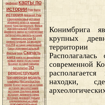
карты по
реферат
истории
Рим
Rome
история
Древний Рим
средневековье
история
древнего египта
древний
египет
Константинополь
Фильм
Конимбрига я
История
документальный
Древнего мира
историческая
литература скачать
история
крупных древ
3d
древнего востока
реконструкция
3d модели
территории 
ns1259
история цивилизаций
документальный
Город
Скачать
Располагалась
фильм
book
книга
книги по археологии
новые книги по истории
современной Ко
Ассирия
история народов
3D
бесплатно
располагается
реконструкция
трехмерная
модель
находки, сд
графика
Reconstruction
model
Египет
византия история
археологических
история месопотамии
история средних веков
история древнего рима
история древней греции
средневековье история
документальные