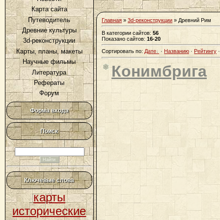
Карта сайта
Путеводитель
Главная
»
3d-реконструкции
» Древний Рим
Древние культуры
В категории сайтов
:
56
Показано сайтов
:
16-20
3d-реконструкции
Карты, планы, макеты
Сортировать по
:
Дате
·
Названию
·
Рейтингу
Научные фильмы
Конимбрига
Литература
Рефераты
Форум
Форма входа
Поиск
Ключевые слова
карты
исторические