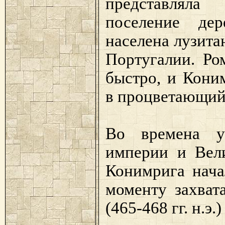
представлял
поселение де
населена лузит
Португалии. Ро
быстро, и Кони
в процветающий
Во времена у
империи и Вели
Конимрига нача
моменту захват
(465-468 гг. н.э