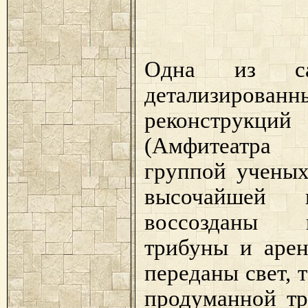
Одна из са
детализиро
реконструкций
(Амфитеатра 
группой ученых
высочайшей и
воссозданы 
трибуны и арен
переданы свет, 
продуманной тр