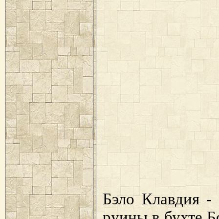
Бэло Клавдия -
руины в бухте Б