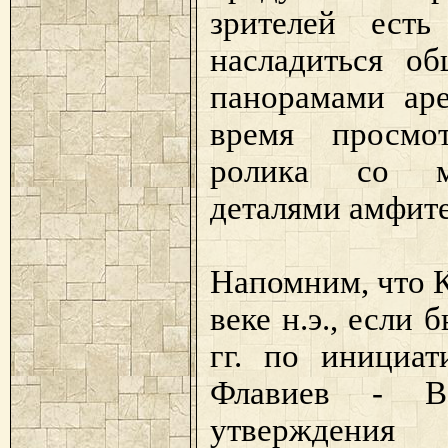
зрителей есть
насладиться о
панорамами аре
время просмот
ролика со м
деталями амфите
Напомним, что К
веке н.э., если
гг. по инициат
Флавиев - В
утверждени