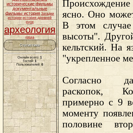
Происхождение 
исторические фильмы
документальные
ясно. Оно може
фильмы история
Загадки
истории
история древней
В этом случае
руси
археология
высоты". Друго
rotura
кельтский. На 
Статистика
"укрепленное ме
Онлайн всего:
1
Гостей:
1
Пользователей:
0
Согласно да
раскопок, Ко
примерно с 9 ве
моменту появле
половине вто