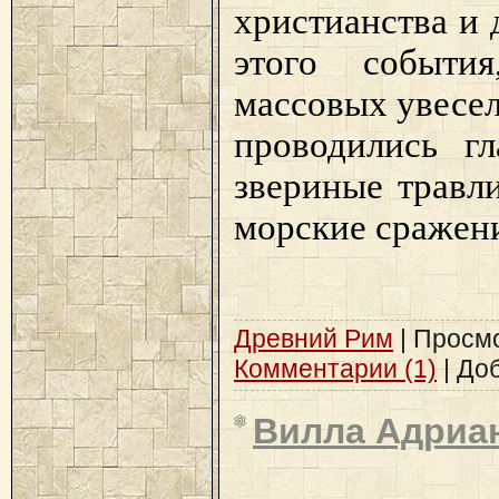
христианства и 
этого событи
массовых увесел
проводились гл
звериные травл
морские сражени
Древний Рим
| Просмот
Комментарии (1)
| До
Вилла Адриа