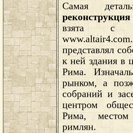
Самая дета
реконструкция
взята с ан
www.altair4.com
представлял со
к ней здания в 
Рима. Изначал
рынком, а поз
собраний и зас
центром общес
Рима, местом
римлян.