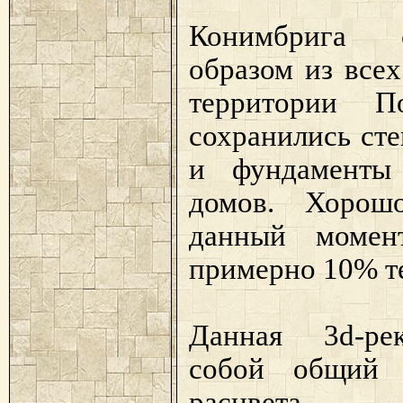
Конимбрига 
образом из все
территории П
сохранились ст
и фундаменты
домов. Хорош
данный момент
примерно 10% т
Данная 3d-рек
собой общий 
расцвета.