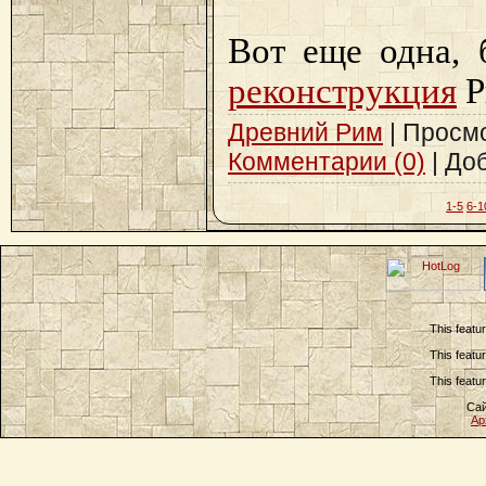
Вот еще одна, 
реконструкция
Р
Древний Рим
| Просмот
Комментарии (0)
| До
1-5
6-1
This featu
This featu
This featu
Сай
Ар