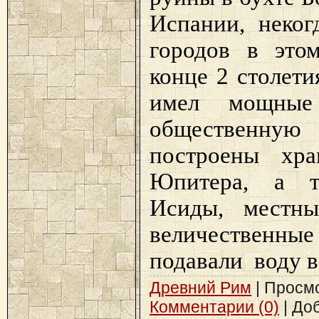
Испании, неко
городов в это
конце 2 столети
имел мощные 
общественну
построены х
Юпитера, а т
Исиды,
местны
величественны
подавали воду в
Древний Рим
| Просмот
Комментарии (0)
| До