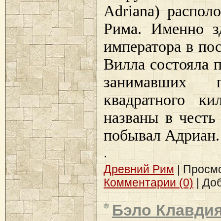
Adriana) распол
Рима. Именно з
императора в по
Вилла состояла 
занимавших 
квадратного ки
названы в честь
побывал Адриан.
.
Древний Рим
| Просмот
Комментарии (0)
| До
Бэло Клавди