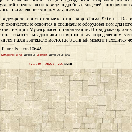
оружений представлено в виде подробных моделей, позволяющих
ичные применявшиеся в них механизмы.
 видео-ролики и статичные картины видов Рима 320 г. н.э. Все 
orn окончательно освоится в специально оборудованном для него
тью экспозиции Музея римской цивилизации. По задумке органи
т пользоваться наладонники со встроенным определением мес
чи лет назад выглядело место, где в данный момент находится че
_future_is_here/10642/
|
Комментарии (0)
| Добавил:
Leontich
| Дата:
06.05.2009
1-5
6-10
...
46-50
51-55
56-56