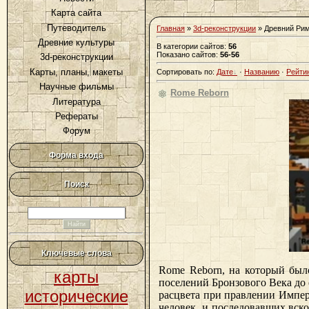
Карта сайта
Путеводитель
Главная
»
3d-реконструкции
» Древний Ри
Древние культуры
В категории сайтов
:
56
Показано сайтов
:
56-56
3d-реконструкции
Карты, планы, макеты
Сортировать по
:
Дате
·
Названию
·
Рейти
Научные фильмы
Rome Reborn
Литература
Рефераты
Форум
Форма входа
Поиск
Ключевые слова
Rome Reborn, на который был
карты
поселений Бронзового Века до 
исторические
расцвета при правлении Императ
человек, и последовавших вск