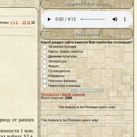
Вавилон 7-6 вв. до н.э.
аницы
:
«
1
2
...
10
11
12
Ваше мнение
Какой раздел сайта кажется Вам наиболее полезным?
3d-реконструкции
Карты, планы, макеты
Древние культуры
Литература
Форум
Путеводитель
Рефараты
Научные фильмы
Новостная страница
Результаты
|
Архив опросов
Всего ответов:
1096
This feature is for Premium users only!
ериод от ранних
This feature is for Premium users only!
сленности 1 млн.
их войнах VI в.