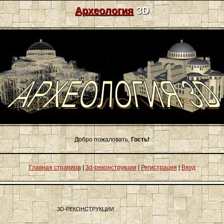
Археология
3D
Добро пожаловать,
Гость!
Главная страница
|
3d-реконструкции
|
Регистрация
|
Вход
3D-РЕКОНСТРУКЦИИ