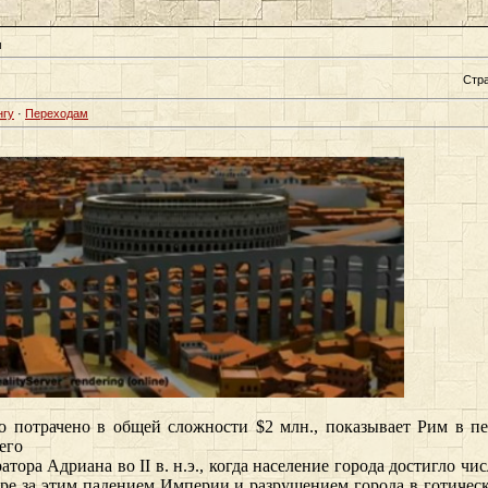
м
Стр
нгу
·
Переходам
о потрачено в общей сложности $2 млн., показывает Рим в п
его
ора Адриана во II в. н.э., когда население города достигло чи
оре за этим падением Империи и разрушением города в готическ