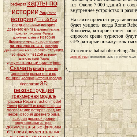
карты по
реферат
н.э. Около 7,000 зданий и со
истории
внутреннее устройство и разл
Рим
Rome
история
На сайте проекта представлены
Древний Рим
будет увидеть, когда Rome Reb
средневековье
история
древнего египта
древний египет
Колизеем, которое станет час
Константинополь
Фильм
спросом среди туристов буду
История
документальный
GPS, которые покажут как тыся
Древнего мира
историческая
литература скачать
история
3d реконструкция
Источник: habrahabr.ru/blogs/the
древнего востока
3d модели
ns1259
история
Древний Рим
| Просмотров: 3287 | | Рейтинг: 0.0/0 
цивилизаций
Город
документальный фильм
book
Скачать
книга
книги по
новые книги по
археологии
истории
Ассирия
история народов
3D
бесплатно
реконструкция
трехмерная
модель
графика
Reconstruction
model
история
Египет
византия история
месопотамии
история средних
веков
история древнего рима
история древней греции
средневековье история
документальные фильмы
история
документальные
исторические фильмы