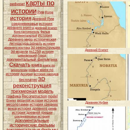
карты по
реферат
истории
Рим
Rome
история
Древний Рим
средневековье
история
древнего египта
древний египет
Константинополь
Фильм
История
документальный
Древнего мира
историческая
литература скачать
история
3d реконструкция
древнего востока
Древний Египет
3d модели
ns1259
история
цивилизаций
Город
документальный фильм
book
Скачать
книга
книги по
новые книги по
археологии
истории
Ассирия
история народов
3D
бесплатно
реконструкция
трехмерная
модель
графика
Reconstruction
model
история
Египет
византия история
Древняя Нубия
месопотамии
история средних
веков
история древнего рима
история древней греции
средневековье история
документальные
исторические фильмы
документальные фильмы