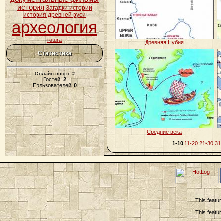
история
Загадки истории
история древней руси
археология
rotura
Древняя Нубия
Статистика
Онлайн всего:
2
Гостей:
2
Пользователей:
0
Средние века
1-10
11-20
21-30
31
This featu
This featu