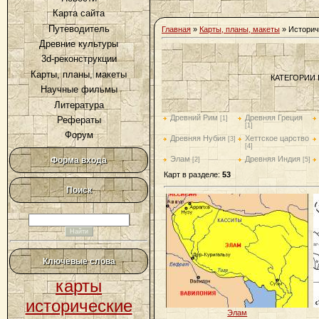
Карта сайта
Путеводитель
Главная
»
Карты, планы, макеты
» Историч
Древние культуры
3d-реконструкции
Карты, планы, макеты
КАТЕГОРИИ 
Научные фильмы
Литература
Древний Рим
Древняя Греция
[1]
Рефераты
[1]
Форум
Древняя Нубия
Хеттское царство
[3]
[4]
Элам
Древняя Индия
Форма входа
[2]
[5]
Карт в разделе
:
53
Поиск
Ключевые слова
карты
исторические
Элам