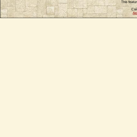
This featu
Сай
Ар