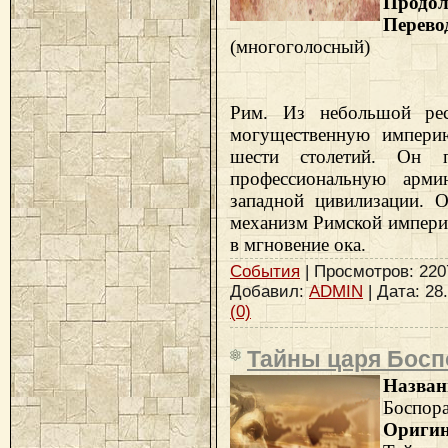
Продол
Пе
(многоголосный)
Рим. Из небольшой ре
могущественную импери
шести столетий. Он 
профессиональную арм
западной цивилизации. О
механизм Римской империи
в мгновение ока.
События
| Просмотров: 2207 
Добавил:
ADMIN
| Дата:
28
(0)
Тайны царя Боспо
Назв
Боспор
Ориги