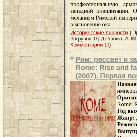
профессиональную арм
западной цивилизации. О
механизм Римской империи
в мгновение ока.
Исторические личности
| П
Загрузок: 0 | Добавил:
ADM
Комментарии (0)
Рим: рассвет и з
Rome: Rise and fal
(2007). Первая в
Назван
импери
Ориги
Rome: Ri
Год вы
Жанр:
Режисс
Выпущ