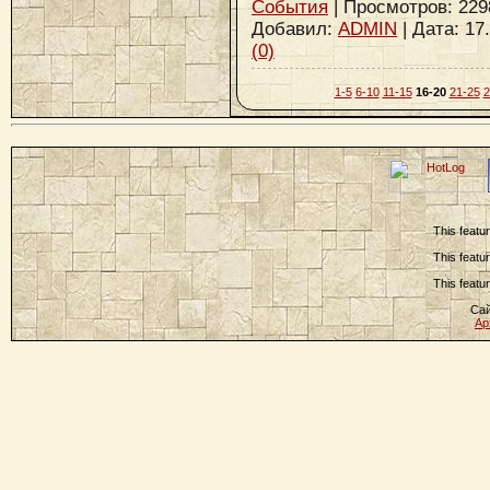
События
| Просмотров: 2298 
Добавил:
ADMIN
| Дата:
17
(0)
1-5
6-10
11-15
16-20
21-25
2
This featu
This featu
This featu
Сай
Ар