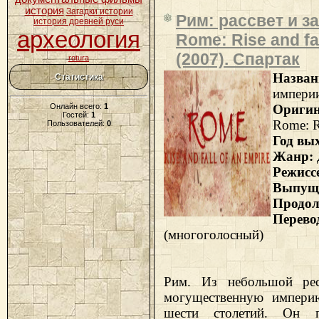
история
Загадки истории
Рим: рассвет и з
история древней руси
археология
Rome: Rise and fal
(2007). Спартак
rotura
Назван
Статистика
импери
Онлайн всего:
1
Ориги
Гостей:
1
Rome: Ri
Пользователей:
0
Год вы
Жанр:
Режисс
Выпущ
Продол
Пе
(многоголосный)
Рим. Из небольшой ре
могущественную импери
шести столетий. Он 