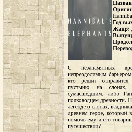
Назван
Ориги
Hannibal
Год вы
Жанр:
Выпущ
Продол
Перево
С незапамятных в
непреодолимым барьером 
кто решит отправится
пустыню на слонах,
сумасшедшим, либо Ган
полководцем древности. Н
легенде о слонах, всадник
древнем герое, который в
помочь ему и его товари
путешествии?