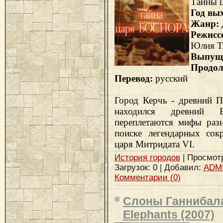
Тайны ц
Год вы
Жанр:
Режис
Юлия Т
Выпущ
Продол
Перевод:
русский
Город Керчь - древний П
находился древний Б
переплетаются мифы разн
поиске легендарных сок
царя Митридата VI.
История городов
| Просмотр
Загрузок: 0 | Добавил:
ADM
Комментарии (0)
Слоны Ганнибала 
Elephants (2007)