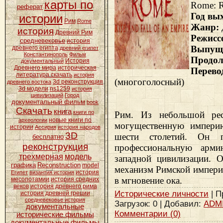
карты по
Rome: Ri
реферат
Год вы
истории
Рим
Rome
Жанр:
история
Древний Рим
Режисс
средневековье
история
Выпущ
древнего египта
древний египет
Константинополь
Фильм
Продол
История
документальный
Древнего мира
историческая
Пе
литература скачать
история
(многоголосный)
3d реконструкция
древнего востока
3d модели
ns1259
история
цивилизаций
Город
документальный фильм
book
Скачать
книга
книги по
Рим. Из небольшой ре
новые книги по
археологии
могущественную импери
истории
Ассирия
история народов
3D
шести столетий. Он 
бесплатно
реконструкция
профессиональную арм
трехмерная
модель
западной цивилизации. О
графика
Reconstruction
model
механизм Римской империи
история
Египет
византия история
в мгновение ока.
месопотамии
история средних
веков
история древнего рима
Исторические личности
| П
история древней греции
средневековье история
Загрузок: 0 | Добавил:
ADM
документальные
Комментарии (0)
исторические фильмы
документальные фильмы