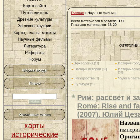
Карта сайта
Путеводитель
Главная
»
Научные фильмы
Древние культуры
Всего материалов в разделе
:
171
Показано материалов
:
16-20
3d-реконструкции
Карты, планы, макеты
Научные фильмы
Литература
КАТЕГОРИИ 
Рефераты
Форум
Археология
История горо
[12]
Загадки истории
Исторические
[31]
Форма входа
[33]
Государства
Чудеса света
[3]
Поиск
Культура
[11]
Рим: рассвет и з
Rome: Rise and fal
(2007). Юлий Цез
Ключевые слова
Назван
карты
импери
исторические
Ориги